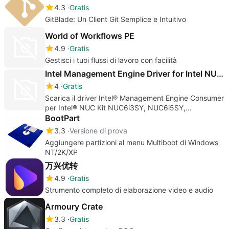
4.3
Gratis
GitBlade: Un Client Git Semplice e Intuitivo
World of Workflows PE
4.9
Gratis
Gestisci i tuoi flussi di lavoro con facilità
Intel Management Engine Driver for Intel NUC Kit
4
Gratis
Scarica il driver Intel® Management Engine Consumer
per Intel® NUC Kit NUC6i3SY, NUC6i5SY,
NUC6i7KYK
BootPart
3.3
Versione di prova
Aggiungere partizioni al menu Multiboot di Windows
NT/2K/XP
万兴优转
4.9
Gratis
Strumento completo di elaborazione video e audio
Armoury Crate
3.3
Gratis