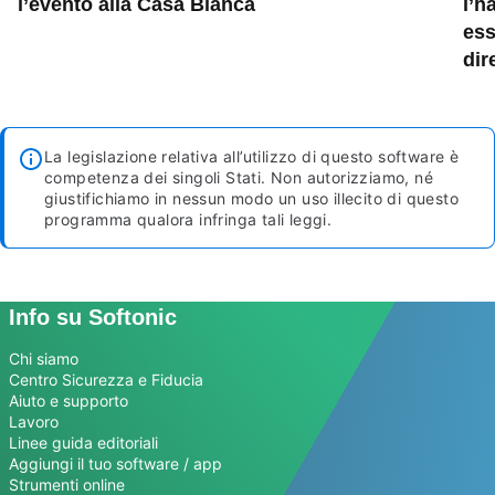
l’evento alla Casa Bianca
l’h
ess
dir
La legislazione relativa all’utilizzo di questo software è
competenza dei singoli Stati. Non autorizziamo, né
giustifichiamo in nessun modo un uso illecito di questo
programma qualora infringa tali leggi.
Info su Softonic
Chi siamo
Centro Sicurezza e Fiducia
Aiuto e supporto
Lavoro
Linee guida editoriali
Aggiungi il tuo software / app
Strumenti online