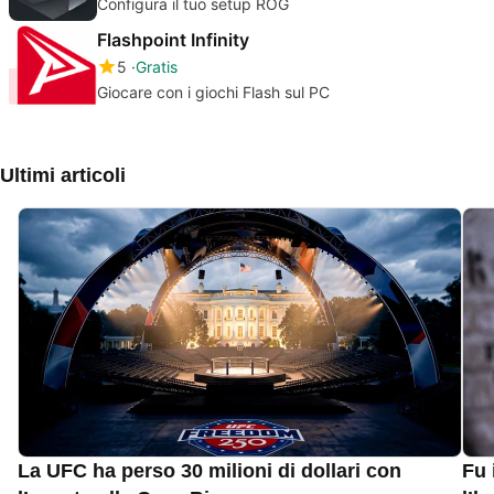
Configura il tuo setup ROG
Flashpoint Infinity
5
Gratis
Giocare con i giochi Flash sul PC
Ultimi articoli
La UFC ha perso 30 milioni di dollari con
Fu 