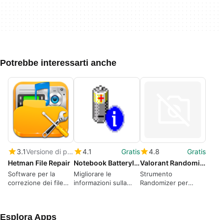
Potrebbe interessarti anche
3.1
Versione di prova
4.1
Gratis
4.8
Gratis
Hetman File Repair
Notebook BatteryInfo
Valorant Randomizer
Software per la
Migliorare le
Strumento
correzione dei file
informazioni sulla
Randomizer per
danneggiati durante i
batteria
Valorant
tentativi falliti di
ripristino dei dati!
Esplora Apps